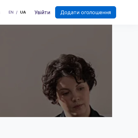
є
Увійти
Додати оголошення
EN
UA
/