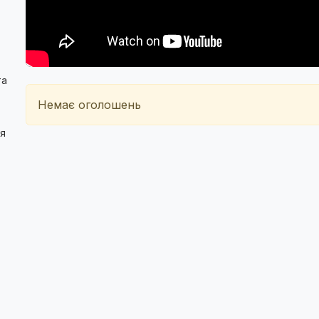
та
Немає оголошень
ія