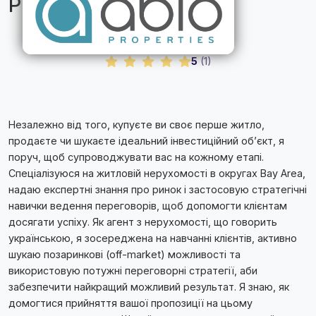
Рієлтор
Ріелтори та брокери
5
(
1
)
Незалежно від того, купуєте ви своє перше житло,
продаєте чи шукаєте ідеальний інвестиційний об’єкт, я
поруч, щоб супроводжувати вас на кожному етапі.
Спеціалізуюся на житловій нерухомості в округах Bay Area,
надаю експертні знання про ринок і застосовую стратегічні
навички ведення переговорів, щоб допомогти клієнтам
досягати успіху. Як агент з нерухомості, що говорить
українською, я зосереджена на навчанні клієнтів, активно
шукаю позаринкові (off-market) можливості та
використовую потужні переговорні стратегії, аби
забезпечити найкращий можливий результат. Я знаю, як
домогтися прийняття вашої пропозиції на цьому