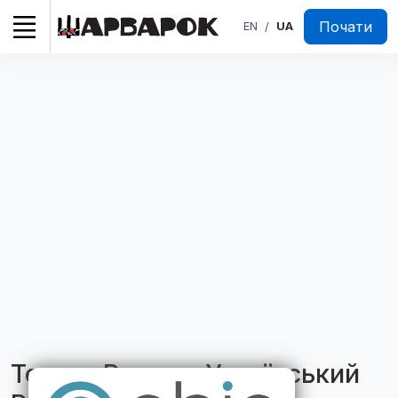
Почати
EN
UA
/
Тетяна Редко – Український