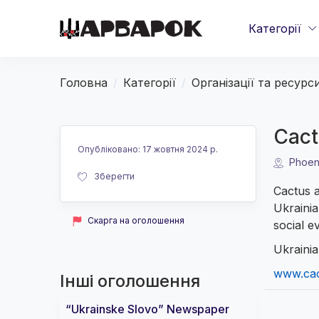
Категорії
Головна
Категорії
Організації та ресурс
Cact
Опубліковано
:
17 жовтня 2024 р.
Phoen
Зберегти
Cactus a
Ukrainia
Скарга на оголошення
social e
Ukraini
www.cac
Інші оголошення
“Ukrainske Slovo” Newspaper