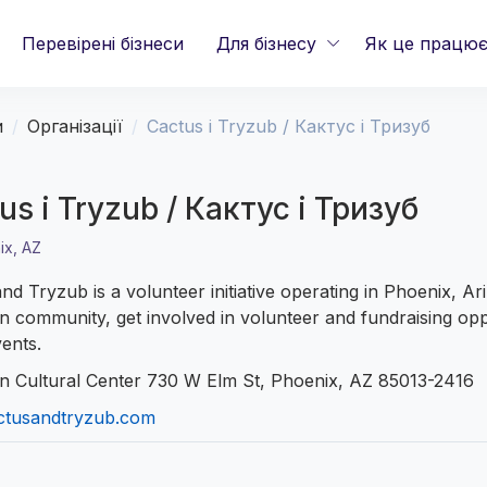
Перевірені бізнеси
Для бізнесу
Як це працю
и
Організації
Cactus i Tryzub / Кактус і Тризуб
us i Tryzub / Кактус і Тризуб
ix, AZ
nd Tryzub is a volunteer initiative operating in Phoenix, A
n community, get involved in volunteer and fundraising opp
vents.
an Cultural Center 730 W Elm St, Phoenix, AZ 85013-2416
tusandtryzub.com