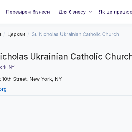
Перевірені бізнеси
Для бізнесу
Як це працю
и
Церкви
St. Nicholas Ukrainian Catholic Church
Nicholas Ukrainian Catholic Churc
ork, NY
t 10th Street, New York, NY
org