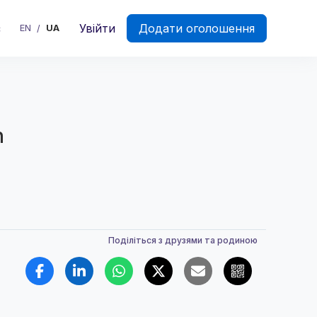
є
Увійти
Додати оголошення
EN
UA
/
h
Поділіться з друзями та родиною