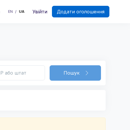
є
Увійти
Додати оголошення
EN
UA
/
Пошук