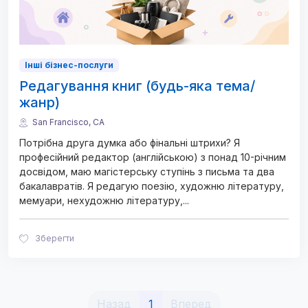
Інші бізнес-послуги
Редагування книг (будь-яка тема/
жанр)
San Francisco, CA
Потрібна друга думка або фінальні штрихи? Я
професійний редактор (англійською) з понад 10-річним
досвідом, маю магістерську ступінь з письма та два
бакалавратів. Я редагую поезію, художню літературу,
мемуари, нехудожню літературу,
...
Зберегти
(current)
Назад
1
Вперед