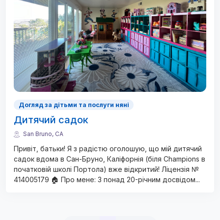
Догляд за дітьми та послуги няні
Дитячий садок
San Bruno, CA
Привіт, батьки! Я з радістю оголошую, що мій дитячий
садок вдома в Сан-Бруно, Каліфорнія (біля Champions в
початковій школі Портола) вже відкритий! Ліцензія №
414005179 🏠 Про мене: З понад 20-річним досвідом
...