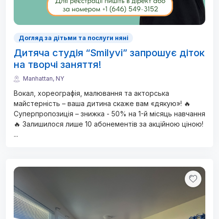
Догляд за дітьми та послуги няні
Дитяча студія “Smilyvi” запрошує діток
на творчі заняття!
Manhattan, NY
Вокал, хореографія, малювання та акторська
майстерність – ваша дитина скаже вам «дякую»! 🔥
Суперпропозиція – знижка - 50% на 1-й місяць навчання
🔥 Залишилося лише 10 абонементів за акційною ціною!
...